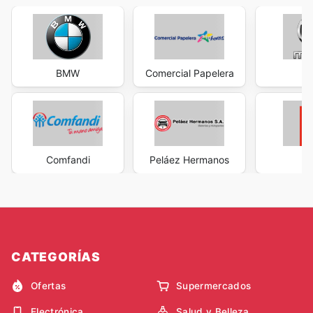
BMW
Comercial Papelera
M
Comfandi
Peláez Hermanos
Mi
CATEGORÍAS
Ofertas
Supermercados
Electrónica
Salud y Belleza