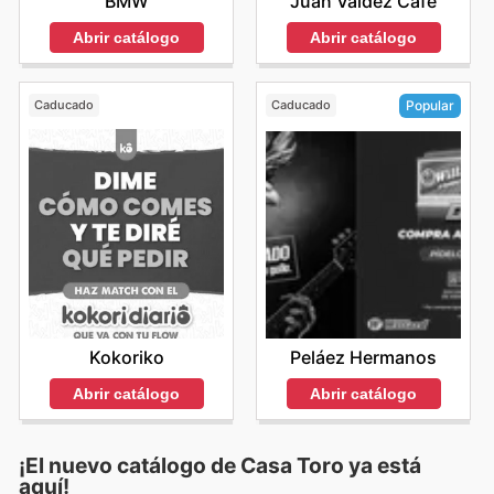
BMW
Juan Valdez Café
Abrir catálogo
Abrir catálogo
Caducado
Caducado
Popular
Kokoriko
Peláez Hermanos
Abrir catálogo
Abrir catálogo
¡El nuevo catálogo de
Casa Toro
ya está
aquí!