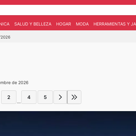
NICA
SALUD Y BELLEZA
HOGAR
MODA
HERRAMIENTAS Y JA
2/2026
iembre de 2026
2
4
5
...