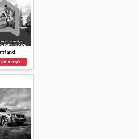
mfandi
r catálogo