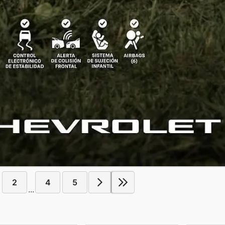
2
4
5
...