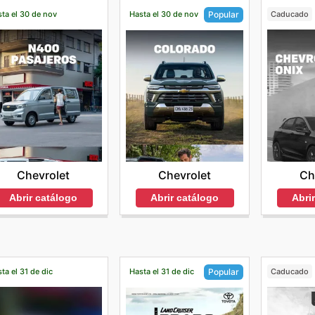
ta el 30 de nov
Hasta el 30 de nov
Caducado
Popular
Chevrolet
Ch
Chevrolet
Abrir catálogo
Abri
Abrir catálogo
ta el 31 de dic
Hasta el 31 de dic
Caducado
Popular