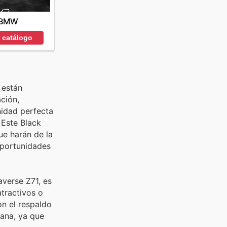
BMW
r catálogo
 están
ción,
nidad perfecta
 Este Black
ue harán de la
oportunidades
averse Z71, es
atractivos o
on el respaldo
mana, ya que