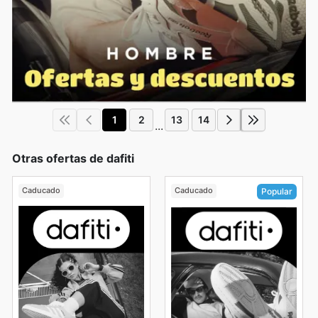
1
2
13
14
...
Otras ofertas de dafiti
Caducado
Caducado
Popular