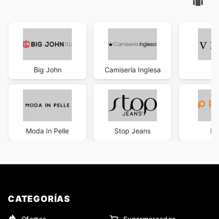
Big John
Camisería Inglesa
V
Moda In Pelle
Stop Jeans
Pa
CATEGORÍAS
Ofertas
Supermercados