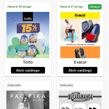
Hasta el 30 de ago
Hasta el 21 de ago
¡Nuevo!
Totto
Evacol
Abrir catálogo
Abrir catálogo
Caducado
Caducado