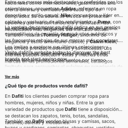
Entre sus marcas más destacadas y preferidas por los
nacionales como internacionales, garantizando una
colombianos, encuentran
Adidas
, referente en ropa
oferta diversa y confiable para cada tipo de
deportiva y estilo casual;
Nike
, innovadora y líder en
comprador. Su curaduría se enfoca en presentar
calzado y vestuario de alto rendimiento; y
Puma
, con
opciones que marcan tendencia y satisfacen las
La ventaja de comprar en dafiti radica en sus precios
su inconfundible mezcla de deporte y moda urbana.
necesidades más exigentes del mercado actual.
competitivos, la garantía de productos auténticos y
También resaltan
Tommy Hilfiger
, sinónimo de
las frecuentes rebajas de sus marcas más populares.
elegancia y estilo americano clásico, y
Calvin Klein
,
Les invitan a explorar sus últimas colecciones y
que ofrece prendas modernas y sofisticadas. Los
Visita dafiti's website today to discover the best
ofertas en línea, manteniéndose al tanto de los
clientes pueden descubrir estas y muchas otras
brands and start saving now.
nuevos lanzamientos y descuentos por tiempo
marcas en las promociones semanales, catálogos
limitado para aprovechar al máximo su experiencia de
digitales y ofertas exclusivas que dafiti publica
compra.
regularmente, facilitando la elección y el acceso a
Ver más
moda de alta calidad.
¿Qué tipo de productos vende dafiti?
En
Dafiti
los clientes pueden comprar ropa para
hombres, mujeres, niños y niñas. Entre la gran
variedad de productos que
Dafiti
tiene a disposición
se destacan los zapatos, tenis, botas, sandalias,
También, en
Dafiti
venden blusas y camisas, sacos,
tacones, baletas y mocasines.
buzos y cardigans, camisetas, chaquetas, vestidos,