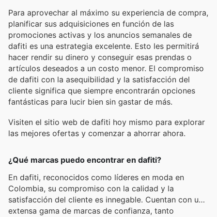
Para aprovechar al máximo su experiencia de compra,
planificar sus adquisiciones en función de las
promociones activas y los anuncios semanales de
dafiti es una estrategia excelente. Esto les permitirá
hacer rendir su dinero y conseguir esas prendas o
artículos deseados a un costo menor. El compromiso
de dafiti con la asequibilidad y la satisfacción del
cliente significa que siempre encontrarán opciones
fantásticas para lucir bien sin gastar de más.
Visiten el sitio web de dafiti hoy mismo para explorar
las mejores ofertas y comenzar a ahorrar ahora.
¿Qué marcas puedo encontrar en dafiti?
En dafiti, reconocidos como líderes en moda en
Colombia, su compromiso con la calidad y la
satisfacción del cliente es innegable. Cuentan con una
extensa gama de marcas de confianza, tanto