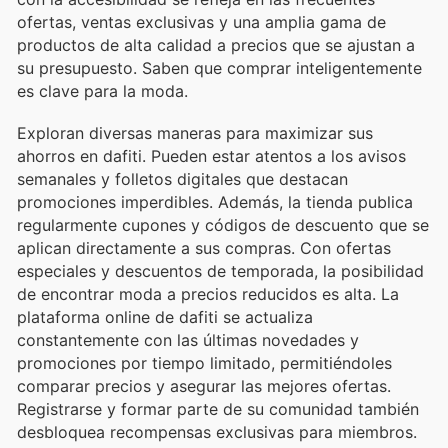
ofertas, ventas exclusivas y una amplia gama de
productos de alta calidad a precios que se ajustan a
su presupuesto. Saben que comprar inteligentemente
es clave para la moda.
Exploran diversas maneras para maximizar sus
ahorros en dafiti. Pueden estar atentos a los avisos
semanales y folletos digitales que destacan
promociones imperdibles. Además, la tienda publica
regularmente cupones y códigos de descuento que se
aplican directamente a sus compras. Con ofertas
especiales y descuentos de temporada, la posibilidad
de encontrar moda a precios reducidos es alta. La
plataforma online de dafiti se actualiza
constantemente con las últimas novedades y
promociones por tiempo limitado, permitiéndoles
comparar precios y asegurar las mejores ofertas.
Registrarse y formar parte de su comunidad también
desbloquea recompensas exclusivas para miembros.