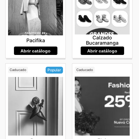
Calzado
Pacifika
Bucaramanga
Abrir catálogo
Abrir catálogo
Caducado
Caducado
Popular