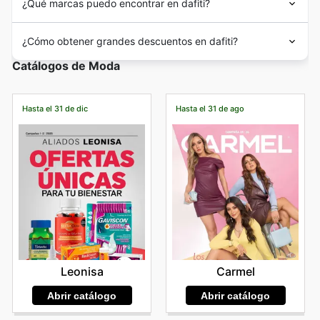
¿Qué marcas puedo encontrar en dafiti?
¿Cómo obtener grandes descuentos en dafiti?
Catálogos de Moda
Hasta el 31 de dic
Hasta el 31 de ago
Leonisa
Carmel
Abrir catálogo
Abrir catálogo