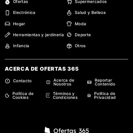
Ofertas
Supermercados
Electrónica
Salud y Belleza
Hogar
Moda
Herramientas y jardinería
Deporte
Infancia
Otros
ACERCA DE OFERTAS 365
Acerca de
Reportar
Contacto
Nosotros
Contenido
Política de
Términos y
Política de
Cookies
Condiciones
Privacidad