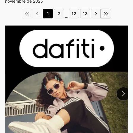
noviembre de 2025
1
2
12
13
...