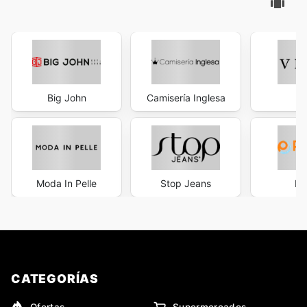
Big John
Camisería Inglesa
V
Moda In Pelle
Stop Jeans
Pa
CATEGORÍAS
Ofertas
Supermercados