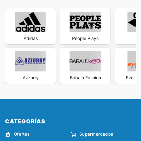
Adidas
People Plays
A
Azzurry
Babalú Fashion
Evoluti
CATEGORÍAS
Ofertas
Supermercados