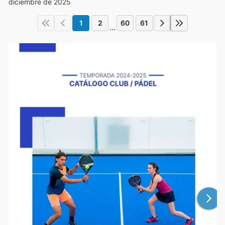
diciembre de 2025
1
2
60
61
...