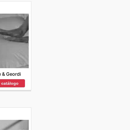
 & Geordi
r catálogo