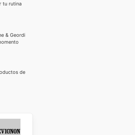
 tu rutina
ne & Geordi
l momento
roductos de