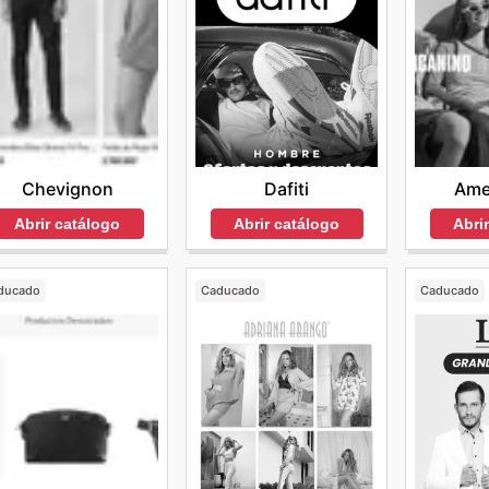
Chevignon
Dafiti
Ame
Abrir catálogo
Abrir catálogo
Abri
ducado
Caducado
Caducado