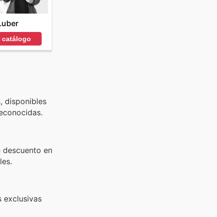
Luber
r catálogo
, disponibles
econocidas.
e descuento en
les.
s exclusivas