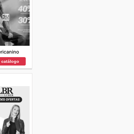
ricanino
r catálogo