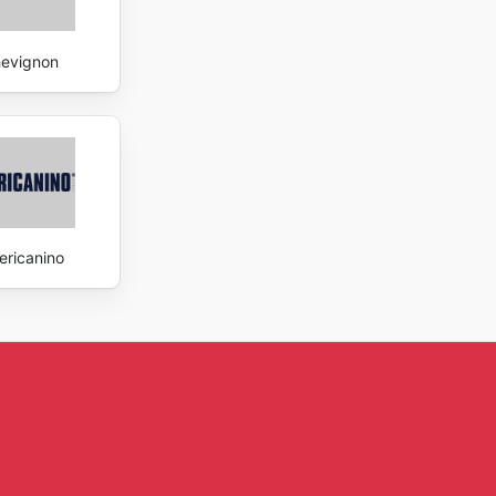
evignon
ricanino