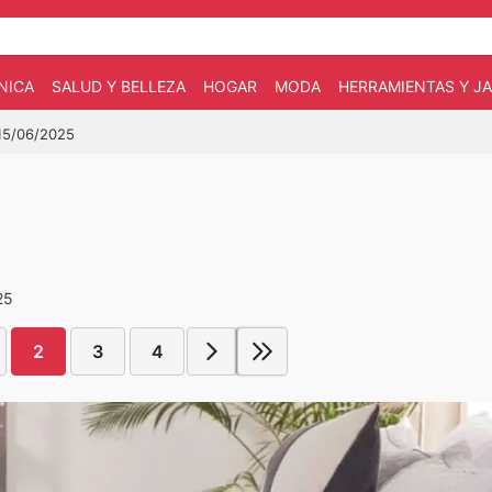
NICA
SALUD Y BELLEZA
HOGAR
MODA
HERRAMIENTAS Y JA
 15/06/2025
25
2
3
4