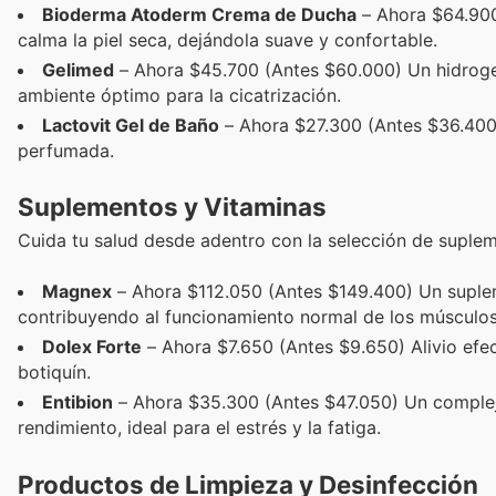
Bioderma Atoderm Crema de Ducha
– Ahora $64.900
calma la piel seca, dejándola suave y confortable.
Gelimed
– Ahora $45.700 (Antes $60.000) Un hidrogel 
ambiente óptimo para la cicatrización.
Lactovit Gel de Baño
– Ahora $27.300 (Antes $36.400)
perfumada.
Suplementos y Vitaminas
Cuida tu salud desde adentro con la selección de suplem
Magnex
– Ahora $112.050 (Antes $149.400) Un suplem
contribuyendo al funcionamiento normal de los músculos 
Dolex Forte
– Ahora $7.650 (Antes $9.650) Alivio efect
botiquín.
Entibion
– Ahora $35.300 (Antes $47.050) Un complejo
rendimiento, ideal para el estrés y la fatiga.
Productos de Limpieza y Desinfección