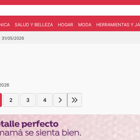
NICA
SALUD Y BELLEZA
HOGAR
MODA
HERRAMIENTAS Y JA
l 31/05/2026
 2026
2
3
4