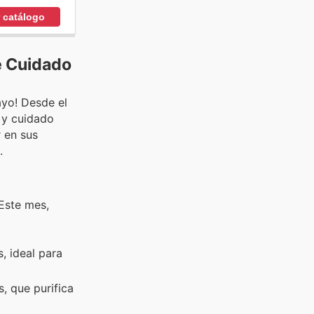
r catálogo
e Cuidado
ayo! Desde el
 y cuidado
 en sus
.
 Este mes,
, ideal para
, que purifica