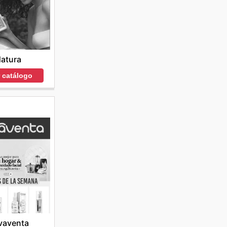
atura
r catálogo
vaventa