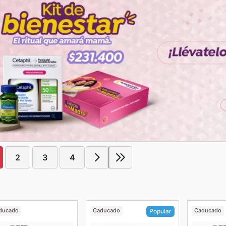
2
3
4
ducado
Caducado
Caducado
Popular