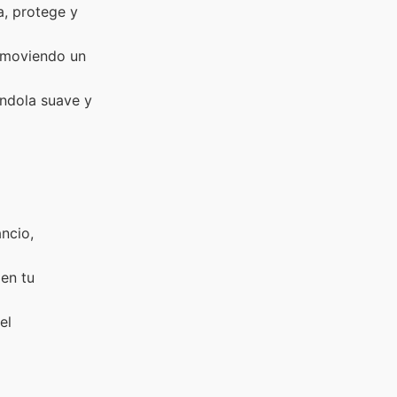
a, protege y
romoviendo un
ándola suave y
ncio,
 en tu
el