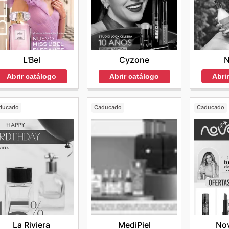
L'Bel
N
Cyzone
Abrir catálogo
Abri
Abrir catálogo
ducado
Caducado
Caducado
La Riviera
MediPiel
No