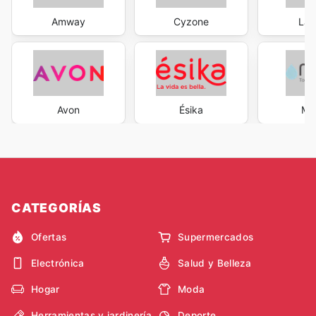
Amway
Cyzone
La 
Avon
Ésika
Med
CATEGORÍAS
Ofertas
Supermercados
Electrónica
Salud y Belleza
Hogar
Moda
Herramientas y jardinería
Deporte