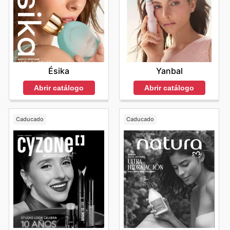
Yanbal
Ésika
Abrir catálogo
Abrir catálogo
Caducado
Caducado