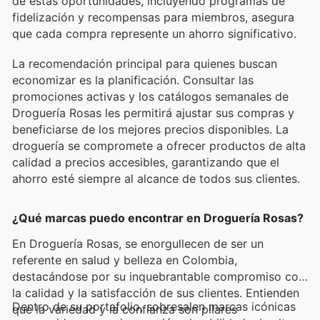
de estas oportunidades, incluyendo programas de
fidelización y recompensas para miembros, asegura
que cada compra represente un ahorro significativo.
La recomendación principal para quienes buscan
economizar es la planificación. Consultar las
promociones activas y los catálogos semanales de
Droguería Rosas les permitirá ajustar sus compras y
beneficiarse de los mejores precios disponibles. La
droguería se compromete a ofrecer productos de alta
calidad a precios accesibles, garantizando que el
ahorro esté siempre al alcance de todos sus clientes.
¿Qué marcas puedo encontrar en Droguería Rosas?
En Droguería Rosas, se enorgullecen de ser un
referente en salud y belleza en Colombia,
destacándose por su inquebrantable compromiso con
la calidad y la satisfacción de sus clientes. Entienden
Dentro de su portafolio, sobresalen marcas icónicas
que la variedad y la confianza son pilares