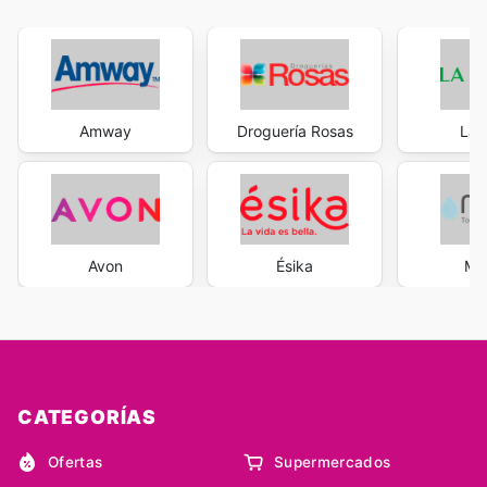
Amway
Droguería Rosas
La 
Avon
Ésika
Med
CATEGORÍAS
Ofertas
Supermercados