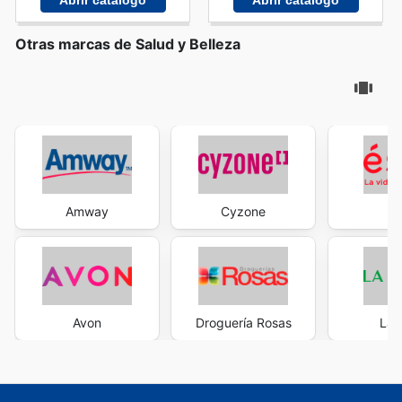
Abrir catálogo
Abrir catálogo
Otras marcas de Salud y Belleza
Amway
Cyzone
É
Avon
Droguería Rosas
La 