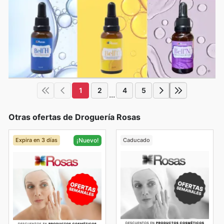
1
2
4
5
...
Otras ofertas de Droguería Rosas
Expira en 3 días
Caducado
¡Nuevo!