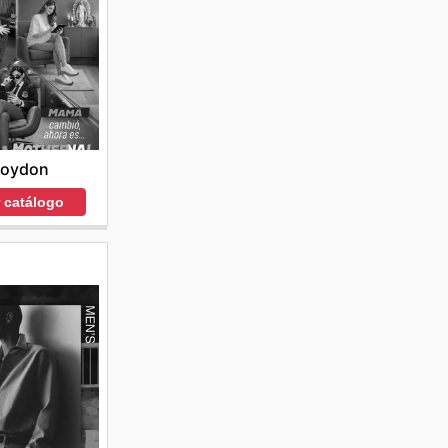
roydon
r catálogo