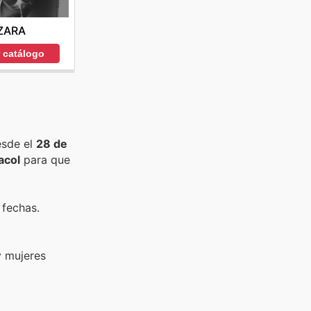
ZARA
r catálogo
esde el
28 de
acol
para que
 fechas.
y mujeres