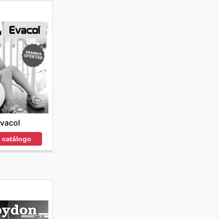
vacol
r catálogo