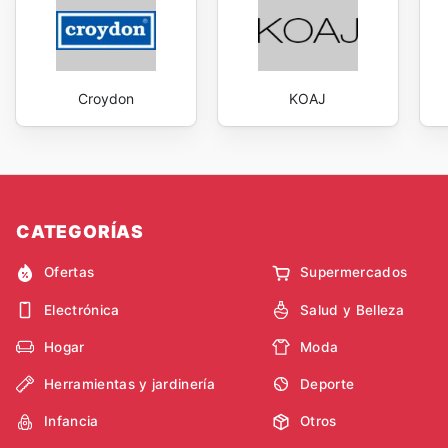
Croydon
KOAJ
CATEGORÍAS
Ofertas
Supermercados
Electrónica
Salud y Belleza
Hogar
Moda
Herramientas y jardinería
Deporte
Infancia
Otros