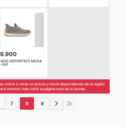
99.900
ZADO DEPORTIVO MODA
-041
s online o variar en precio y stock dependiendo de la región
ra conocer más visite la página web de la tienda.
7
8
9
...