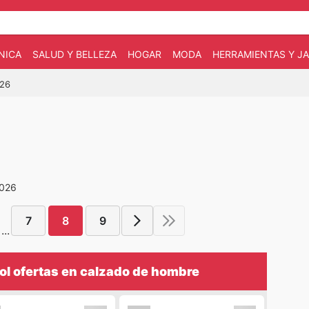
NICA
SALUD Y BELLEZA
HOGAR
MODA
HERRAMIENTAS Y JA
026
2026
7
8
9
...
ol ofertas en calzado de hombre