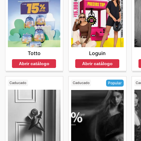
Loguin
Totto
Abrir catálogo
Abrir catálogo
Caducado
Caducado
Ca
Popular