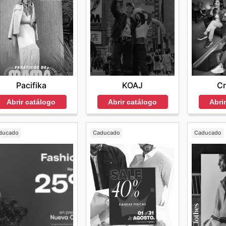
Pacifika
KOAJ
C
Abrir catálogo
Abrir catálogo
Abri
ducado
Caducado
Caducado