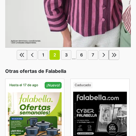
1
2
3
6
7
...
Otras ofertas de Falabella
Hasta el 17 de ago
Caducado
¡Nuevo!