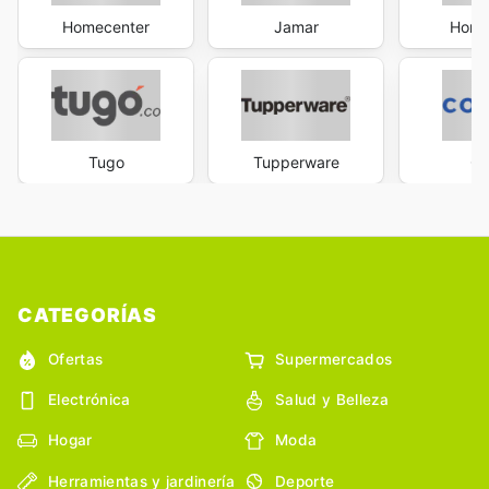
Homecenter
Jamar
Home
Tugo
Tupperware
Co
CATEGORÍAS
Ofertas
Supermercados
Electrónica
Salud y Belleza
Hogar
Moda
Herramientas y jardinería
Deporte