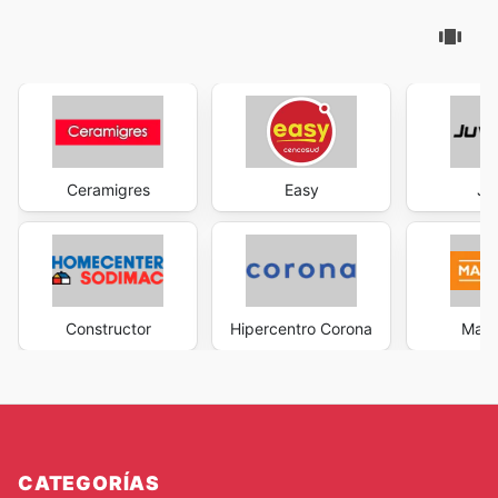
Ceramigres
Easy
Ju
Constructor
Hipercentro Corona
Made
CATEGORÍAS