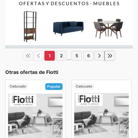
1
2
5
6
...
Otras ofertas de Fiotti
Caducado
Caducado
Popular