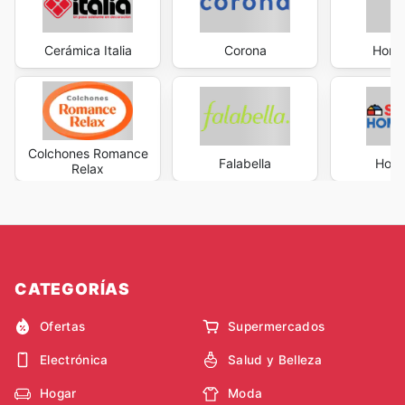
Cerámica Italia
Corona
Home
Colchones Romance
Falabella
Home
Relax
CATEGORÍAS
Ofertas
Supermercados
Electrónica
Salud y Belleza
Hogar
Moda