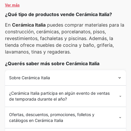
para su hogar.
clientes pueden descubrir estas y muchas otras
Ver más
marcas destacadas en los catálogos en línea, folletos
¿Qué tipo de productos vende Cerámica Italia?
semanales y anuncios exclusivos de Cerámica Italia,
siempre con promociones y ofertas imperdibles.
En
Cerámica Italia
puedes comprar materiales para la
construcción, cerámicas, porcelanatos, pisos,
revestimientos, fachaletas y piscinas. Además, la
tienda ofrece muebles de cocina y baño, grifería,
lavamanos, tinas y regaderas.
¿Querés saber más sobre Cerámica Italia
Sobre Cerámica Italia
¿Cerámica Italia participa en algún evento de ventas
de temporada durante el año?
Ofertas, descuentos, promociones, folletos y
catálogos en Cerámica Italia