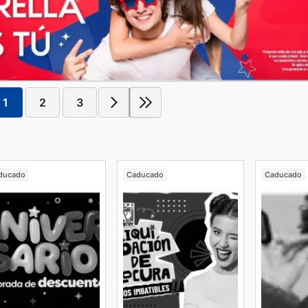
1
2
3
ducado
Caducado
Caducado