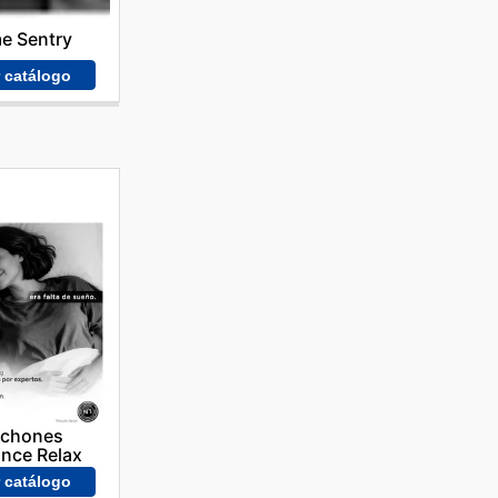
e Sentry
r catálogo
lchones
nce Relax
r catálogo