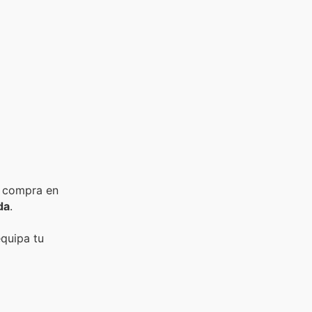
 o compra en
da
.
quipa tu