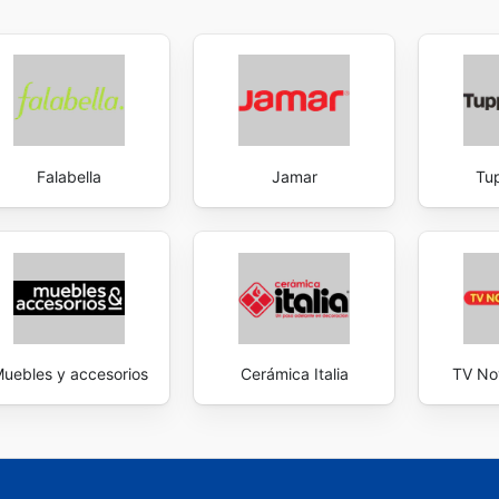
Falabella
Jamar
Tu
uebles y accesorios
Cerámica Italia
TV No