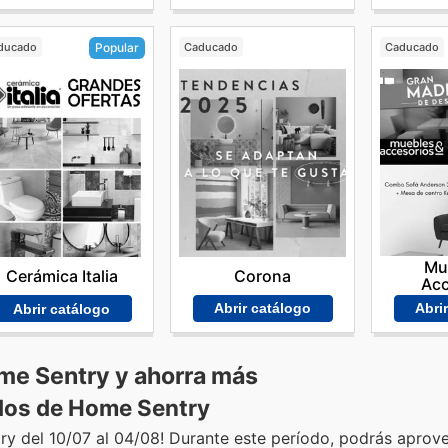
ducado
Caducado
Caducado
Popular
Mu
Corona
Cerámica Italia
Acc
Abrir catálogo
Abri
Abrir catálogo
ome Sentry y ahorra más
dos de Home Sentry
ry del 10/07 al 04/08! Durante este período, podrás aprov