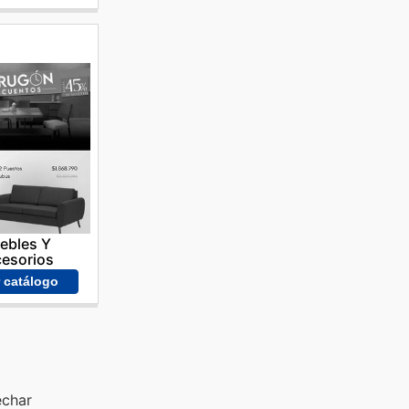
ebles Y
esorios
r catálogo
echar