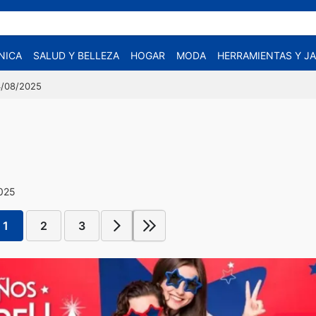
NICA
SALUD Y BELLEZA
HOGAR
MODA
HERRAMIENTAS Y JA
04/08/2025
2025
1
2
3