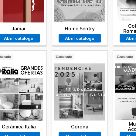
Co
Jamar
Home Sentry
Roma
Abrir catálogo
Abrir catálogo
Abri
ducado
Caducado
Caducado
Mu
Cerámica Italia
Corona
Acc