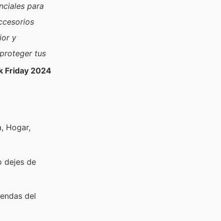
nciales para
ccesorios
ior y
 proteger tus
 Friday 2024
a, Hogar,
o dejes de
iendas del