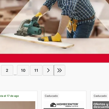
2
10
11
...
ta el 17 de ago
Caducado
Caducado