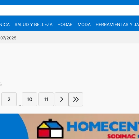
NICA
SALUD Y BELLEZA
HOGAR
MODA
HERRAMIENTAS Y JA
7/07/2025
5
2
10
11
...