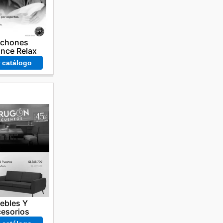
lchones
nce Relax
r catálogo
ebles Y
esorios