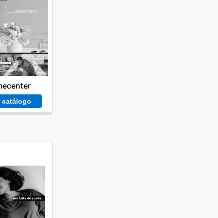
ecenter
r catálogo