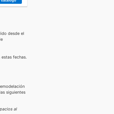
r catálogo
lido desde el
de
 estas fechas.
 remodelación
las siguientes
pacios al