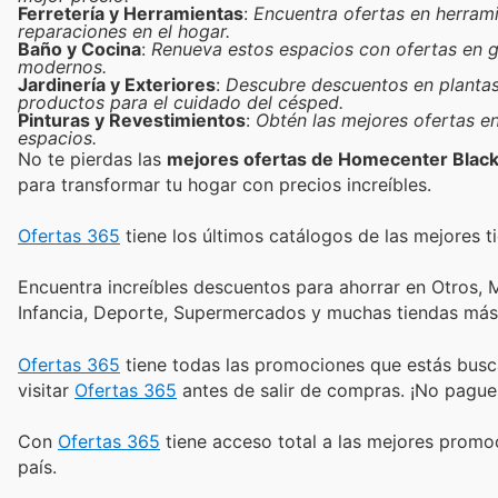
Ferretería y Herramientas
:
Encuentra ofertas en herramie
reparaciones en el hogar.
Baño y Cocina
:
Renueva estos espacios con ofertas en gr
modernos.
Jardinería y Exteriores
:
Descubre descuentos en plantas, 
productos para el cuidado del césped.
Pinturas y Revestimientos
:
Obtén las mejores ofertas en
espacios.
No te pierdas las
mejores ofertas de Homecenter Black
para transformar tu hogar con precios increíbles.
Ofertas 365
tiene los últimos catálogos de las mejores ti
Encuentra increíbles descuentos para ahorrar en Otros, M
Infancia, Deporte, Supermercados y muchas tiendas más
Ofertas 365
tiene todas las promociones que estás busc
visitar
Ofertas 365
antes de salir de compras. ¡No pague
Con
Ofertas 365
tiene acceso total a las mejores prom
país.