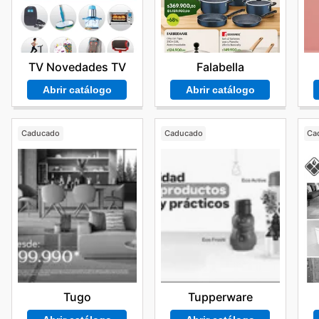
TV Novedades TV
Falabella
Abrir catálogo
Abrir catálogo
Caducado
Caducado
Ca
Tugo
Tupperware