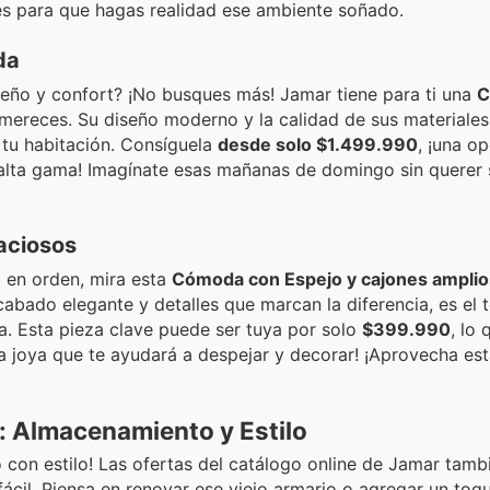
es para que hagas realidad ese ambiente soñado.
da
eño y confort? ¡No busques más! Jamar tiene para ti una
C
 mereces. Su diseño moderno y la calidad de sus materiales
tu habitación. Consíguela
desde solo $1.499.990
, ¡una o
alta gama! Imagínate esas mañanas de domingo sin querer s
aciosos
 en orden, mira esta
Cómoda con Espejo y cajones amplio
cabado elegante y detalles que marcan la diferencia, es el 
ta. Esta pieza clave puede ser tuya por solo
$399.990
, lo 
a joya que te ayudará a despejar y decorar! ¡Aprovecha est
o: Almacenamiento y Estilo
 con estilo! Las ofertas del catálogo online de Jamar tamb
ácil. Piensa en renovar ese viejo armario o agregar un toq