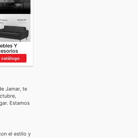
ebles Y
esorios
r catálogo
de Jamar, te
ctubre,
gar. Estamos
n el estilo y