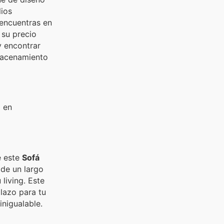
ios
 encuentras en
su precio
y encontrar
lmacenamiento
a en
e este
Sofá
 de un largo
living. Este
olazo para tu
inigualable.