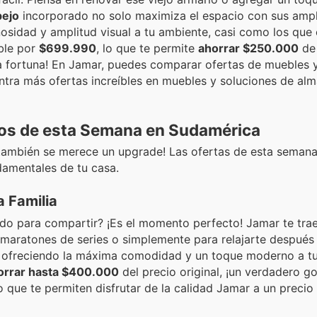
pejo
incorporado no solo maximiza el espacio con sus ampl
osidad y amplitud visual a tu ambiente, casi como los que
ible por
$699.990
, lo que te permite
ahorrar $250.000
de 
na fortuna! En Jamar, puedes comparar ofertas de muebles 
uentra más ofertas increíbles en muebles y soluciones de a
os de esta Semana en Sudamérica
ing también se merece un upgrade! Las ofertas de esta seman
amentales de tu casa.
a Familia
do para compartir? ¡Es el momento perfecto! Jamar te tra
s, maratones de series o simplemente para relajarte después
o, ofreciendo la máxima comodidad y un toque moderno a tu 
orrar hasta $400.000
del precio original, ¡un verdadero g
o que te permiten disfrutar de la calidad Jamar a un precio 