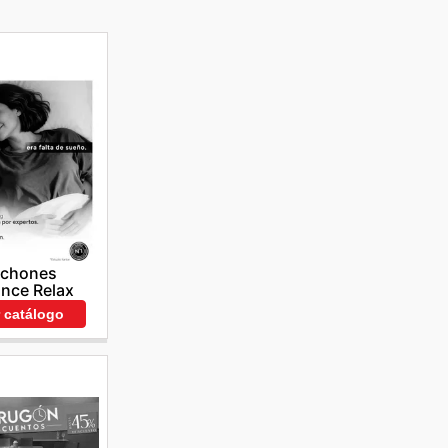
lchones
nce Relax
r catálogo