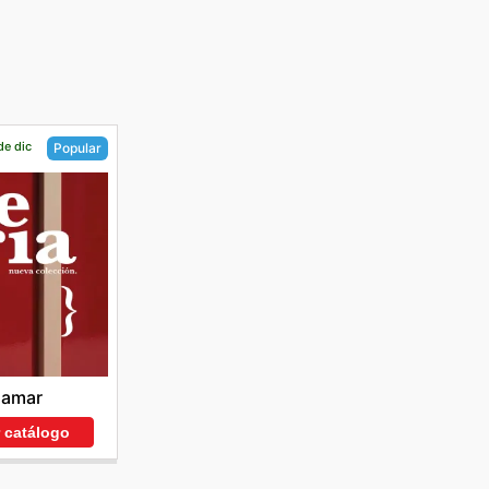
de dic
Popular
Jamar
r catálogo