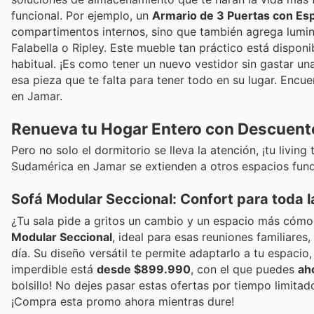
funcional. Por ejemplo, un
Armario de 3 Puertas con Es
compartimentos internos, sino que también agrega lumin
Falabella o Ripley. Este mueble tan práctico está dispon
habitual. ¡Es como tener un nuevo vestidor sin gastar u
esa pieza que te falta para tener todo en su lugar. Enc
en Jamar.
Renueva tu Hogar Entero con Descuent
Pero no solo el dormitorio se lleva la atención, ¡tu liv
Sudamérica en Jamar se extienden a otros espacios fund
Sofá Modular Seccional: Confort para toda l
¿Tu sala pide a gritos un cambio y un espacio más cómo
Modular Seccional
, ideal para esas reuniones familiare
día. Su diseño versátil te permite adaptarlo a tu espaci
imperdible está
desde $899.990
, con el que puedes
ah
bolsillo! No dejes pasar estas ofertas por tiempo limitad
¡Compra esta promo ahora mientras dure!