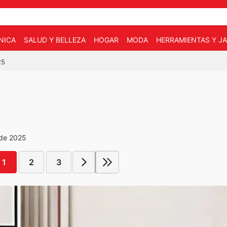
NICA
SALUD Y BELLEZA
HOGAR
MODA
HERRAMIENTAS Y JA
25
 de 2025
1
2
3