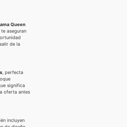
ama Queen
 te aseguran
portunidad
alir de la
s
, perfecta
toque
que significa
a oferta antes
ién incluyen
ue de diseño