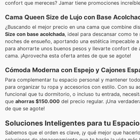
confort que mereces? Jamar tiene promociones increíbl
Cama Queen Size de Lujo con Base Acolcha
¿Buscando el mejor precio en una cama que combine dis
Size con base acolchada
, ideal para descansar como te
noches de ensueño, aportando una estética impecable a 
para ahorrarte unos buenos pesos y llevarte confort de 
cama. ¡Aprovecha esta oferta antes de que se agote!
Cómoda Moderna con Espejo y Cajones Esp
Para complementar tu espacio personal y mantener todo
para organizar tu ropa y accesorios con estilo. Con su a
funcional que tu dormitorio, o incluso tu entrada, necesi
que
ahorras $150.000
del precio regular. ¡Una verdader
de que se agote!
Soluciones Inteligentes para tu Espaci
Sabemos que el orden es clave, ¡y qué mejor que hacerlo
soluciones de almacenamiento que te harán la vida más f