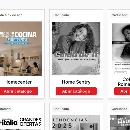
ta el 17 de ago
Caducado
Caducado
Co
Homecenter
Home Sentry
Roma
Abrir catálogo
Abrir catálogo
Abri
ducado
Caducado
Caducado