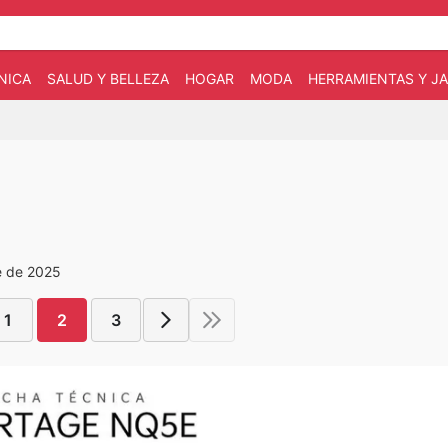
NICA
SALUD Y BELLEZA
HOGAR
MODA
HERRAMIENTAS Y JA
e de 2025
1
2
3