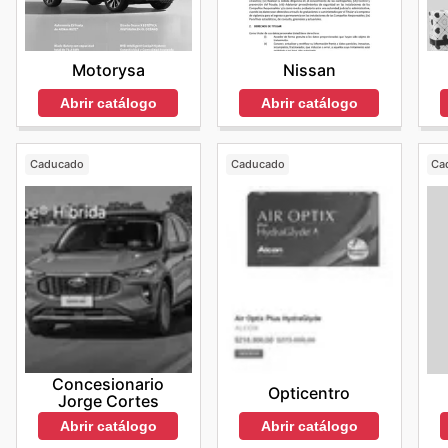
Motorysa
Nissan
Abrir catálogo
Abrir catálogo
Caducado
Caducado
Ca
Concesionario
Opticentro
Jorge Cortes
Abrir catálogo
Abrir catálogo