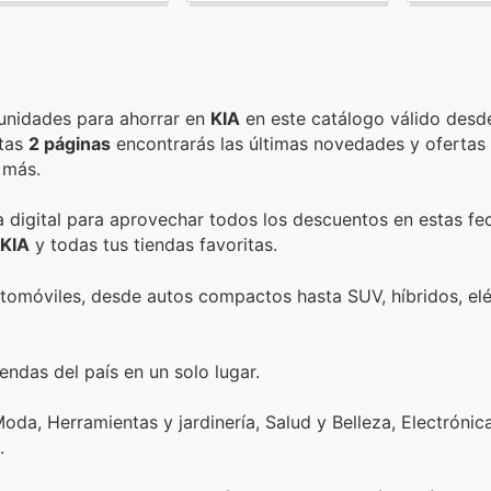
Encuentra las mejores promociones, descuentos y oportunidades para ahorrar en
KIA
en este catálogo válido desd
stas
2 páginas
encontrarás las últimas novedades y ofertas
 más.
a digital para aprovechar todos los descuentos en estas fe
KIA
y todas tus tiendas favoritas.
utomóviles, desde autos compactos hasta SUV, híbridos, elé
endas del país en un solo lugar.
oda, Herramientas y jardinería, Salud y Belleza, Electrónic
.