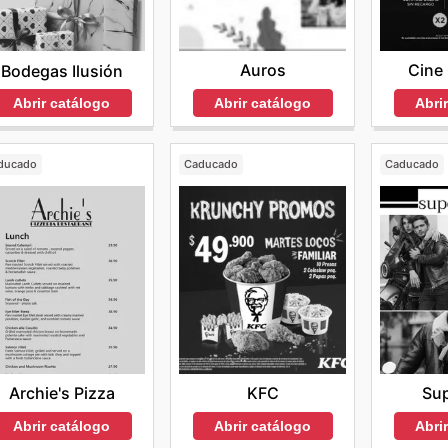
Auros
Cine
Bodegas Ilusión
Abrir catálogo
Abri
Abrir catálogo
ducado
Caducado
Caducado
Archie's Pizza
KFC
Su
Abrir catálogo
Abrir catálogo
Abri