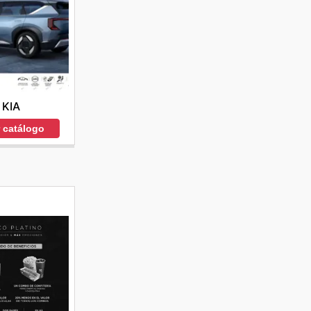
KIA
r catálogo