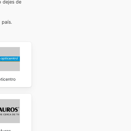
o dejes de
 país.
ticentro
Auros