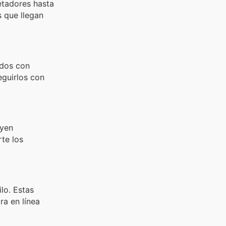
etadores hasta
s que llegan
odos con
guirlos con
uyen
rte los
lo. Estas
ra en línea