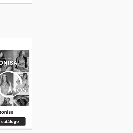
eonisa
r catálogo