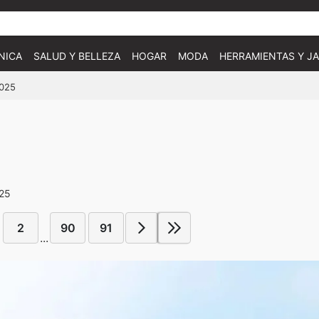
NICA
SALUD Y BELLEZA
HOGAR
MODA
HERRAMIENTAS Y JA
2025
025
2
90
91
...