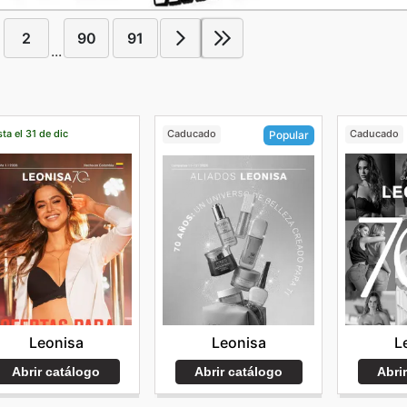
2
90
91
...
ta el 31 de dic
Caducado
Caducado
Popular
Leonisa
L
Leonisa
Abrir catálogo
Abri
Abrir catálogo