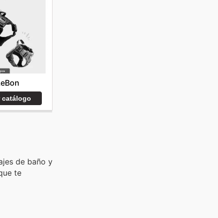
LeBon
r catálogo
rajes de baño y
que te