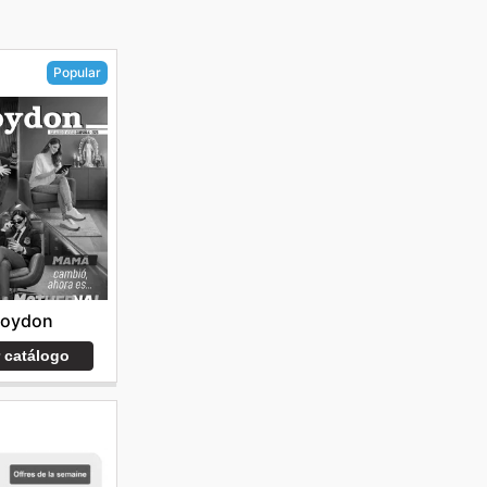
Popular
roydon
r catálogo