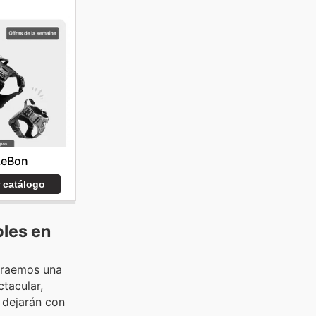
LeBon
r catálogo
bles en
 traemos una
tacular,
 dejarán con