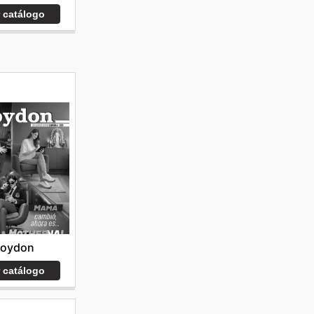
r catálogo
roydon
r catálogo