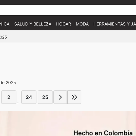
NICA
SALUD Y BELLEZA
HOGAR
MODA
HERRAMIENTAS Y JA
2025
 de 2025
2
24
25
...