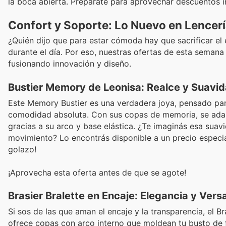
la boca abierta. Preparate para aprovechar descuentos in
Confort y Soporte: Lo Nuevo en Lence
¿Quién dijo que para estar cómoda hay que sacrificar el 
durante el día. Por eso, nuestras ofertas de esta seman
fusionando innovación y diseño.
Bustier Memory de Leonisa: Realce y Suavida
Este Memory Bustier es una verdadera joya, pensado para
comodidad absoluta. Con sus copas de memoria, se adap
gracias a su arco y base elástica. ¿Te imaginás esa suavi
movimiento? Lo encontrás disponible a un precio especi
golazo!
¡Aprovecha esta oferta antes de que se agote!
Brasier Bralette en Encaje: Elegancia y Ver
Si sos de las que aman el encaje y la transparencia, el Br
ofrece copas con arco interno que moldean tu busto de f