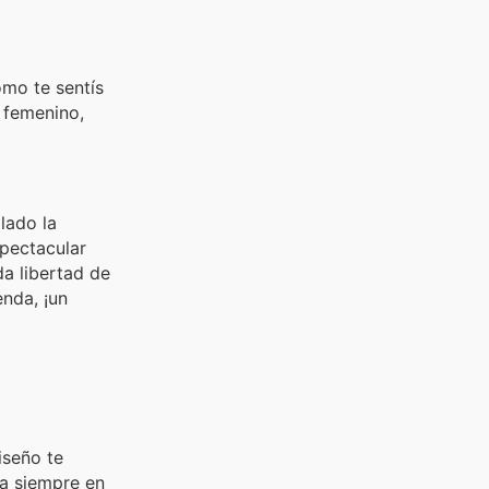
ómo te sentís
 femenino,
lado la
pectacular
da libertad de
enda, ¡un
iseño te
ga siempre en