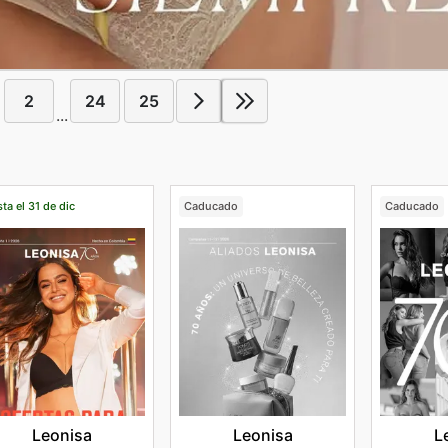
2
24
25
...
ta el 31 de dic
Caducado
Caducado
Leonisa
Leonisa
L