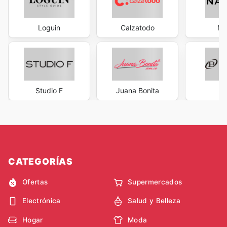
Loguin
Calzatodo
Na
Studio F
Juana Bonita
CATEGORÍAS
Ofertas
Supermercados
Electrónica
Salud y Belleza
Hogar
Moda