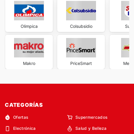
Olimpica
Colsubsidio
Supe
Makro
PriceSmart
Merc
CATEGORÍAS
Ofertas
Supermercados
Electrónica
Salud y Belleza