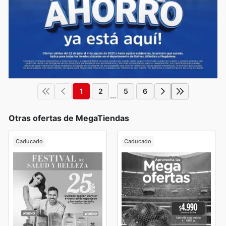
1
2
5
6
...
Otras ofertas de MegaTiendas
Caducado
Caducado