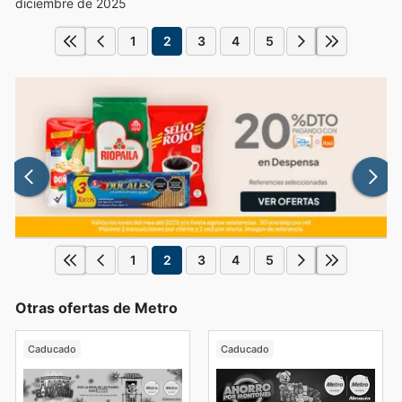
diciembre de 2025
1
2
3
4
5
1
2
3
4
5
Otras ofertas de Metro
Caducado
Caducado