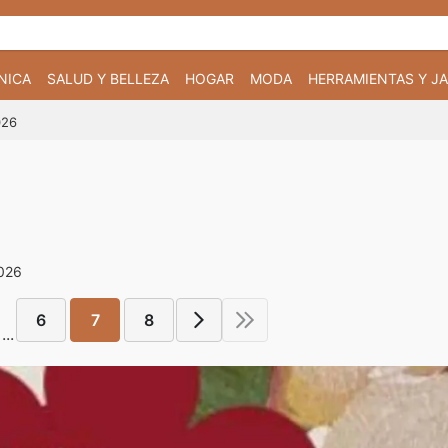
NICA
SALUD Y BELLEZA
HOGAR
MODA
HERRAMIENTAS Y JA
026
2026
6
7
8
...