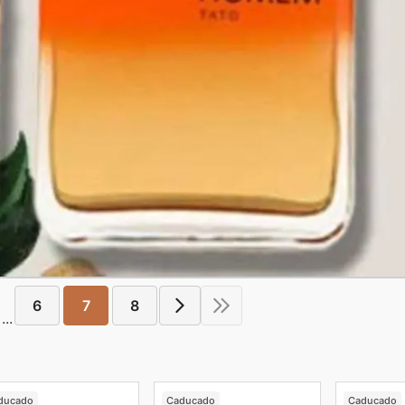
6
7
8
...
ducado
Caducado
Caducado