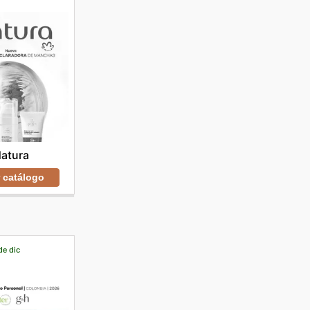
atura
r catálogo
de dic