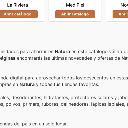
La Riviera
MediPiel
No
Abrir catálogo
Abrir catálogo
Abri
Encuentra las mejores promociones, descuentos y oportunidades para ahorrar en
Natura
en este catálogo válido d
páginas
encontrarás las últimas novedades y ofertas de
Na
.
ienda digital para aprovechar todos los descuentos en estas
ompras en
Natura
y todas tus tiendas favoritas.
les, desodorantes, hidratantes, protectores solares y jab
 polvos, primers, rubores, delineadores, lápices labiales,
endas del país en un solo lugar.