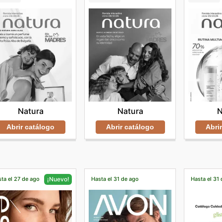
Natura
Natura
N
Abrir catálogo
Abrir catálogo
Abri
ta el 27 de ago
Hasta el 31 de ago
Hasta el 31 
¡Nuevo!