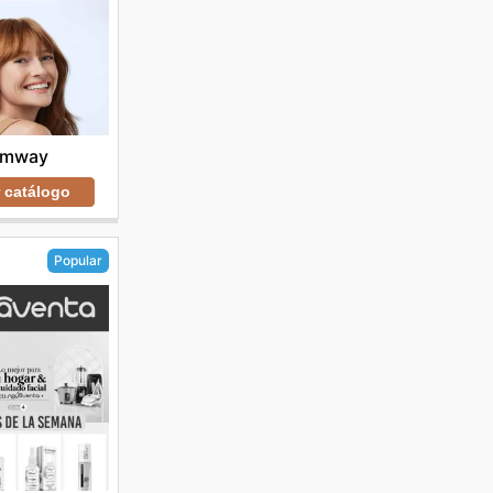
mway
r catálogo
Popular