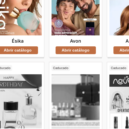
Avon
A
Ésika
Abrir catálogo
Abri
Abrir catálogo
ducado
Caducado
Caducado