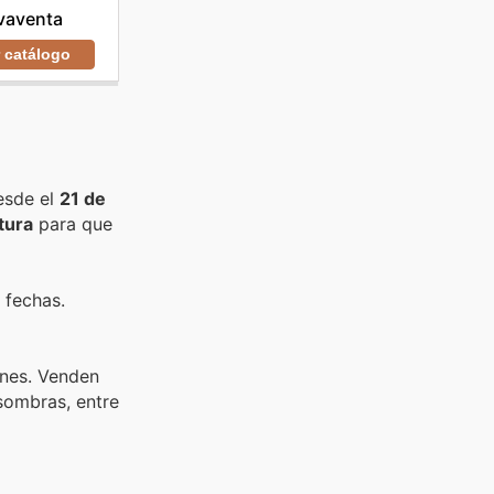
vaventa
r catálogo
esde el
21 de
tura
para que
 fechas.
ones. Venden
 sombras, entre