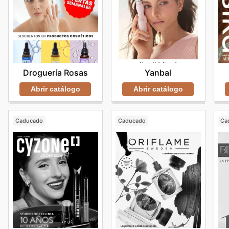
Droguería Rosas
Yanbal
Abrir catálogo
Abrir catálogo
Caducado
Caducado
Ca