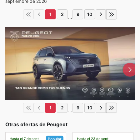
septiembre de 2026
1
2
9
10
...
1
2
9
10
...
Otras ofertas de Peugeot
Hasta el 7 de sept
Hasta el 23 de sept
Popular