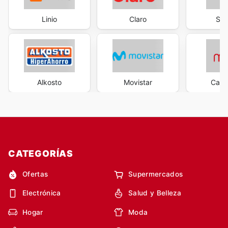
Linio
Claro
Sa
Alkosto
Movistar
Casa
CATEGORÍAS
Ofertas
Supermercados
Electrónica
Salud y Belleza
Hogar
Moda