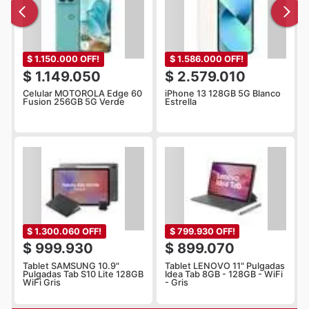
$ 1.150.000 OFF!
$ 1.586.000 OFF!
$ 1.149.050
$ 2.579.010
Celular MOTOROLA Edge 60
iPhone 13 128GB 5G Blanco
Fusion 256GB 5G Verde
Estrella
$ 1.300.060 OFF!
$ 799.930 OFF!
$ 999.930
$ 899.070
Tablet SAMSUNG 10.9"
Tablet LENOVO 11" Pulgadas
Pulgadas Tab S10 Lite 128GB
Idea Tab 8GB - 128GB - WiFi
WiFi Gris
- Gris