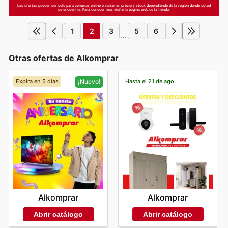
Las ofertas pueden ser solo para compras online o variar en precio y stock dependiendo de la región donde usted
se encuentre. Para conocer más visite la página web de la tienda.
1
2
3
5
6
...
Otras ofertas de Alkomprar
Expira en 5 días
Hasta el 21 de ago
¡Nuevo!
Alkomprar
Alkomprar
Abrir catálogo
Abrir catálogo