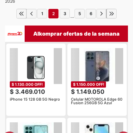
2026
1
2
3
5
6
...
Alkomprar ofertas de la semana
$ 1.130.000 OFF!
$ 1.150.000 OFF!
$ 3.469.010
$ 1.149.050
iPhone 15 128 GB 5G Negro
Celular MOTOROLA Edge 60
Fusion 256GB 5G Azul