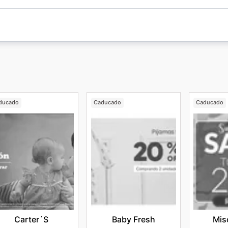
ducado
Caducado
Caducado
Carter´s
Baby Fresh
Mis