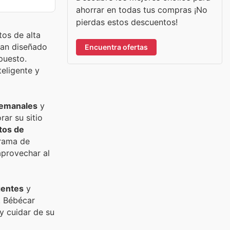
ahorrar en todas tus compras ¡No
pierdas estos descuentos!
tos de alta
 han diseñado
Encuentra ofertas
puesto.
eligente y
semanales
y
ar su sitio
tos de
grama de
aprovechar al
gentes
y
. Bébécar
y cuidar de su