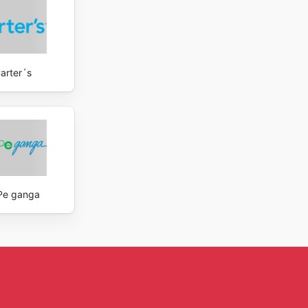
arter´s
Pe ganga