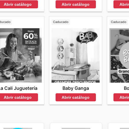
Abrir catálogo
Abrir catálogo
Abri
ducado
Caducado
Caducado
La Cali Juguetería
Baby Ganga
B
Abrir catálogo
Abrir catálogo
Abri