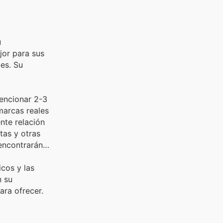
u
jor para sus
es. Su
encionar 2-3
marcas reales
nte relación
tas y otras
 encontrarán
icos y las
n su
ara ofrecer.