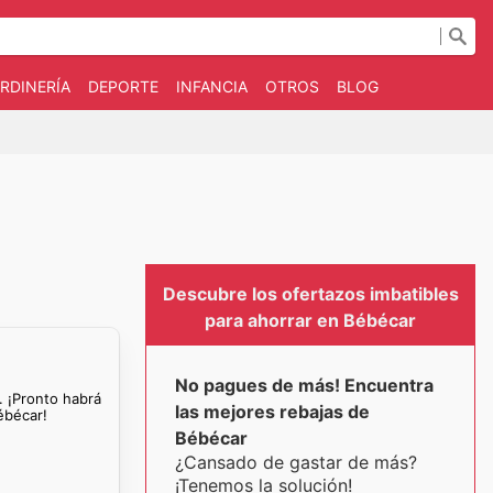
RDINERÍA
DEPORTE
INFANCIA
OTROS
BLOG
Descubre los ofertazos imbatibles
para ahorrar en Bébécar
No pagues de más! Encuentra
. ¡Pronto habrá
las mejores rebajas de
ébécar!
Bébécar
¿Cansado de gastar de más?
¡Tenemos la solución!