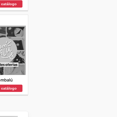
r catálogo
ombalú
r catálogo