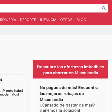
RDINERÍA
DEPORTE
INFANCIA
OTROS
BLOG
Descubre los ofertazos imbatibles
para ahorrar en Miscelandia
os
No pagues de más! Encuentra
. ¡Pronto habrá
las mejores rebajas de
 moda niños!
Miscelandia
¿Cansado de gastar de más?
¡Tenemos la solución!