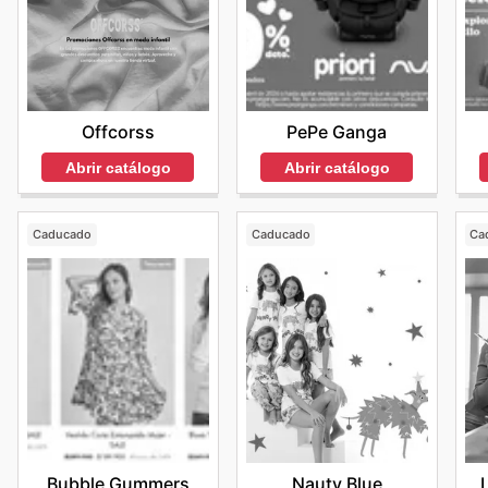
Offcorss
PePe Ganga
Abrir catálogo
Abrir catálogo
Caducado
Caducado
Ca
Bubble Gummers
Nauty Blue