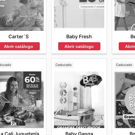
Carter´s
Baby Fresh
B
Abrir catálogo
Abrir catálogo
Abri
ducado
Caducado
Caducado
La Cali Juguetería
Baby Ganga
B