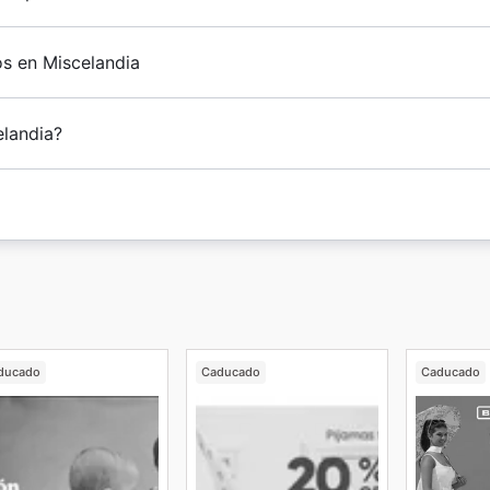
os en Miscelandia
elandia?
ducado
Caducado
Caducado