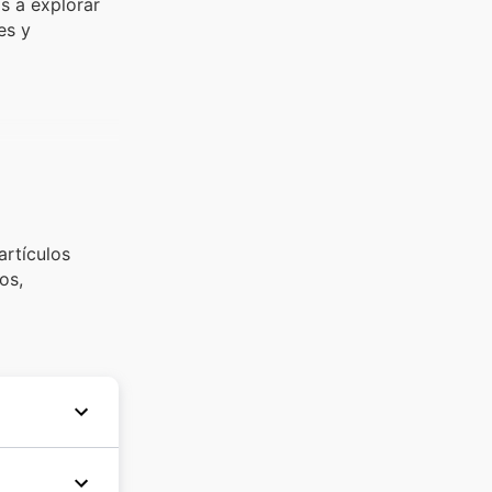
os a explorar
es y
artículos
os,