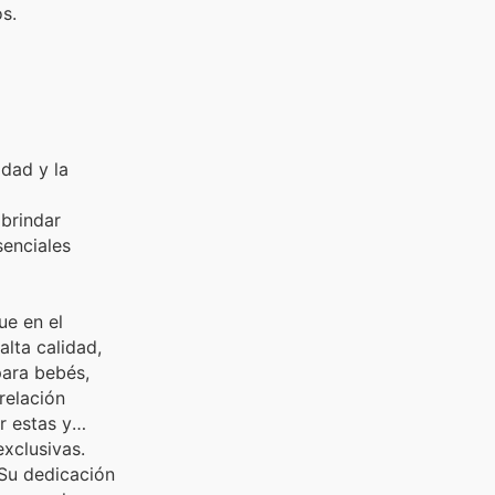
s.
idad y la
brindar
senciales
ue en el
alta calidad,
para bebés,
relación
r estas y
xclusivas.
 Su dedicación