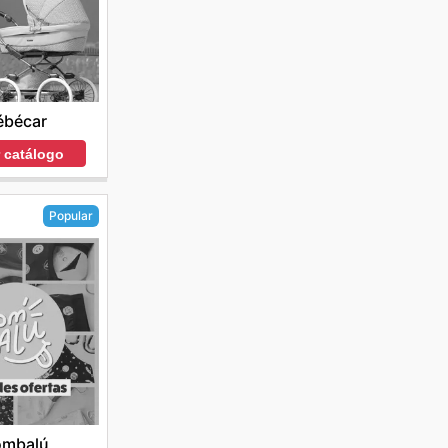
ébécar
r catálogo
Popular
ombalú