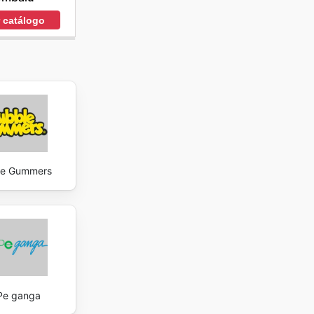
r catálogo
le Gummers
Pe ganga