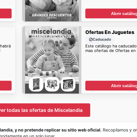
Abrir catálo
Ofertas En Juguetes
Caducado
 habrá
Este catálogo ha caducado
!
mas ofertas de Ofertas en
Abrir catálo
ver todas las ofertas de Miscelandia
andia, y no pretende replicar su sitio web oficial.
Recopilamos y o
ómodamente en un solo lugar.