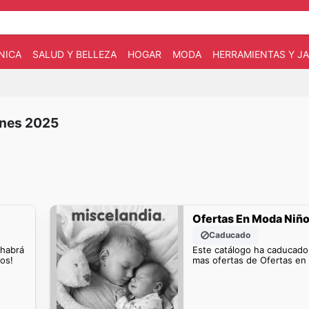
NICA
SALUD Y BELLEZA
HOGAR
MODA
HERRAMIENTAS Y JA
ones 2025
Ofertas En Moda Niñ
Caducado
 habrá
Este catálogo ha caducado
os!
mas ofertas de Ofertas en