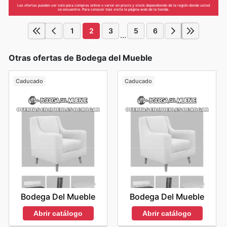
Las ofertas pueden ser solo para compras online o variar en precio y stock dependiendo de la región donde usted
se encuentre. Para conocer más visite la página web de la tienda.
1
2
3
5
6
...
Otras ofertas de Bodega del Mueble
Caducado
Caducado
Bodega Del Mueble
Bodega Del Mueble
Abrir catálogo
Abrir catálogo