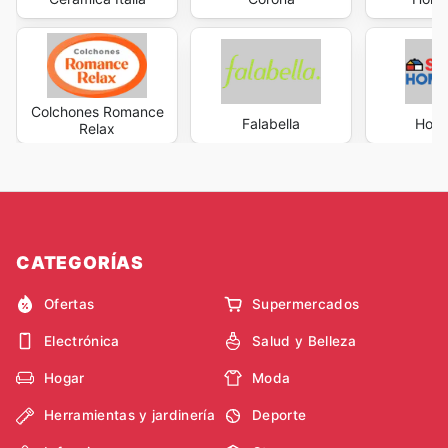
Colchones Romance
Falabella
Home
Relax
CATEGORÍAS
Ofertas
Supermercados
Electrónica
Salud y Belleza
Hogar
Moda
Herramientas y jardinería
Deporte