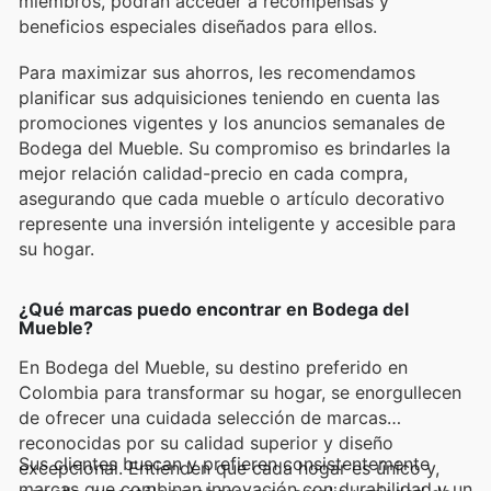
miembros, podrán acceder a recompensas y
beneficios especiales diseñados para ellos.
Para maximizar sus ahorros, les recomendamos
planificar sus adquisiciones teniendo en cuenta las
promociones vigentes y los anuncios semanales de
Bodega del Mueble. Su compromiso es brindarles la
mejor relación calidad-precio en cada compra,
asegurando que cada mueble o artículo decorativo
represente una inversión inteligente y accesible para
su hogar.
¿Qué marcas puedo encontrar en Bodega del
Mueble?
En Bodega del Mueble, su destino preferido en
Colombia para transformar su hogar, se enorgullecen
de ofrecer una cuidada selección de marcas
reconocidas por su calidad superior y diseño
Sus clientes buscan y prefieren consistentemente
excepcional. Entienden que cada hogar es único y,
marcas que combinan innovación con durabilidad y un