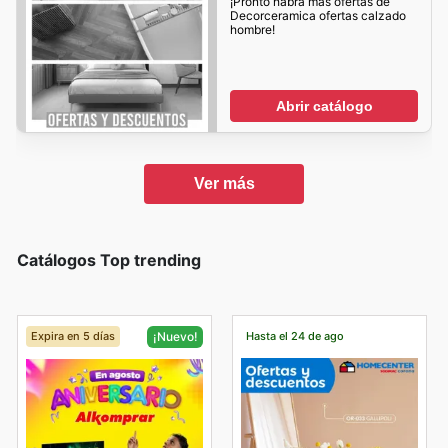
¡Pronto habrá mas ofertas de
Decorceramica ofertas calzado
hombre!
Abrir catálogo
Ver más
Catálogos Top trending
Expira en 5 días
Hasta el 24 de ago
¡Nuevo!