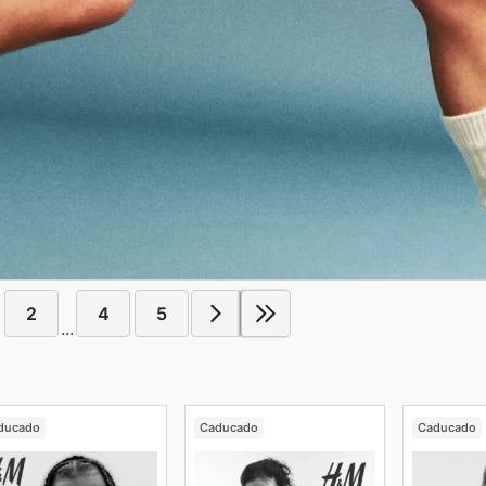
2
4
5
...
ducado
Caducado
Caducado