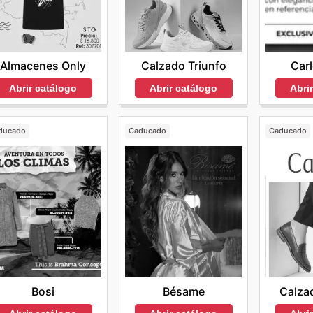
Almacenes Only
Calzado Triunfo
Carl
Abrir catálogo
Abrir catálogo
Abri
ducado
Caducado
Caducado
Bosi
Bésame
Calza