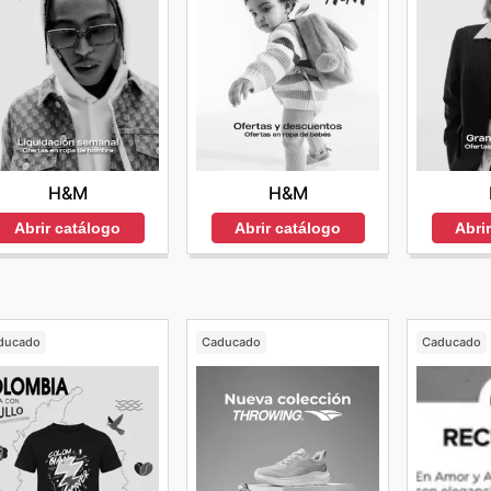
H&M
H&M
Abrir catálogo
Abrir catálogo
Abri
ducado
Caducado
Caducado