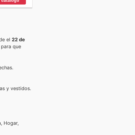
r catálogo
de el
22 de
para que
echas.
as y vestidos.
a, Hogar,