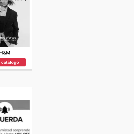
H&M
r catálogo