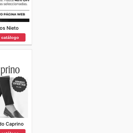
os Nieto
r catálogo
do Caprino