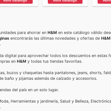
Abrir catálogo
Abrir catálogo
Abri
Encuentra las mejores promociones, descuentos y oportunidades para ahorrar en
H&M
en este catálogo válido des
ginas
encontrarás las últimas novedades y ofertas de
H&M
.
nda digital para aprovechar todos los descuentos en estas f
ompras en
H&M
y todas tus tiendas favoritas.
, buzos y chaquetas hasta pantalones, jeans, shorts, fald
s de baño y pijamas además de calzado y accesorios.
endas del país en un solo lugar.
oda, Herramientas y jardinería, Salud y Belleza, Electrónic
.