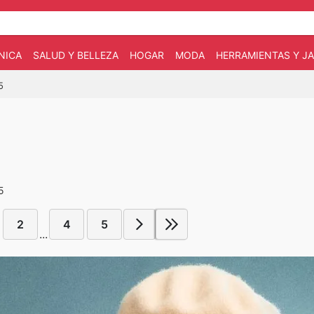
NICA
SALUD Y BELLEZA
HOGAR
MODA
HERRAMIENTAS Y JA
5
5
2
4
5
...