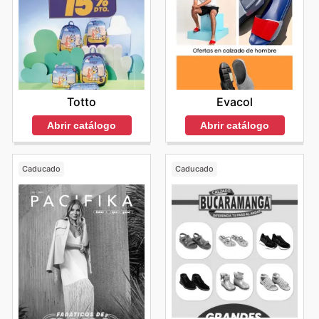
Totto
Evacol
Abrir catálogo
Abrir catálogo
Caducado
Caducado