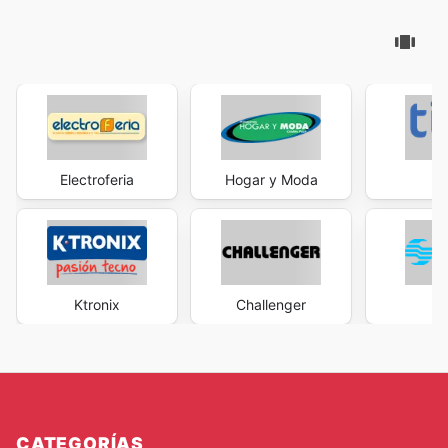
Electroferia
Hogar y Moda
T
Ktronix
Challenger
St
CATEGORÍAS