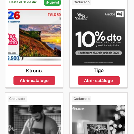
Hasta el 31 de dic
Caducado
¡Nuevo!
Tigo
Ktronix
Abrir catálogo
Abrir catálogo
Caducado
Caducado