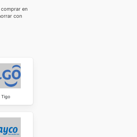
o comprar en
horrar con
Tigo