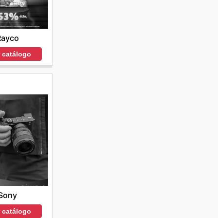
Rayco
r catálogo
Sony
r catálogo