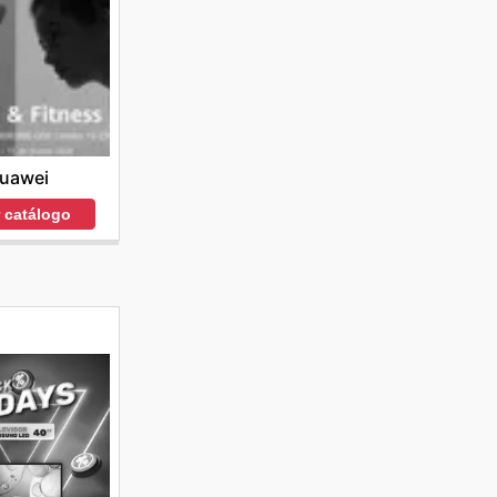
uawei
r catálogo