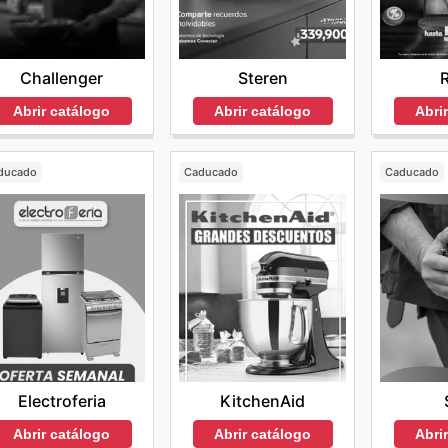
Challenger
Steren
Abrir catálogo
Abrir catálogo
Abri
ducado
Caducado
Caducado
Electroferia
KitchenAid
Abrir catálogo
Abrir catálogo
Abri