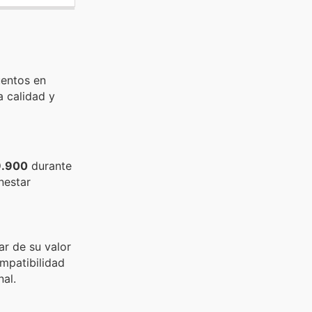
uentos en
a calidad y
.900
durante
nestar
ar de su valor
ompatibilidad
al.