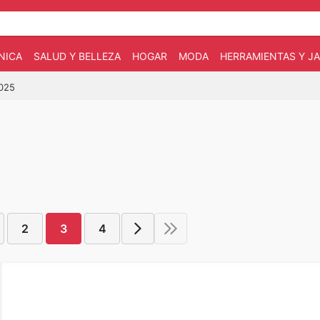
NICA
SALUD Y BELLEZA
HOGAR
MODA
HERRAMIENTAS Y JA
2025
2
3
4