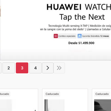
2
3
4
ducado
Caducado
Caducado