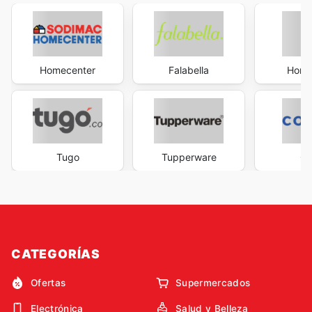
Homecenter
Falabella
Home
Tugo
Tupperware
Co
CATEGORÍAS
Ofertas
Supermercados
Electrónica
Salud y Belleza