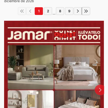
diciembre de 2026
1
2
8
9
...