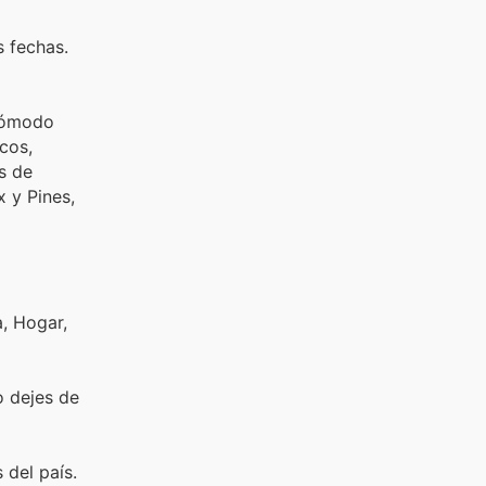
s fechas.
 cómodo
cos,
s de
x y Pines,
a, Hogar,
o dejes de
 del país.