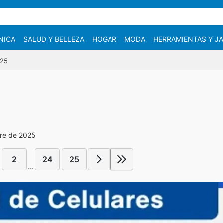
NICA
SALUD Y BELLEZA
HOGAR
MODA
HERRAMIENTAS Y JA
025
bre de 2025
2
24
25
...