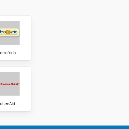
ctroferia
tchenAid