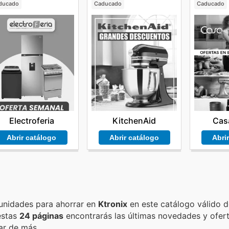
ducado
Caducado
Caducado
Electroferia
KitchenAid
Cas
Abrir catálogo
Abrir catálogo
Abri
Encuentra las mejores promociones, descuentos y oportunidades para ahorrar en
Ktronix
en este catálogo válido 
 estas
24 páginas
encontrarás las últimas novedades y ofer
ar de más.