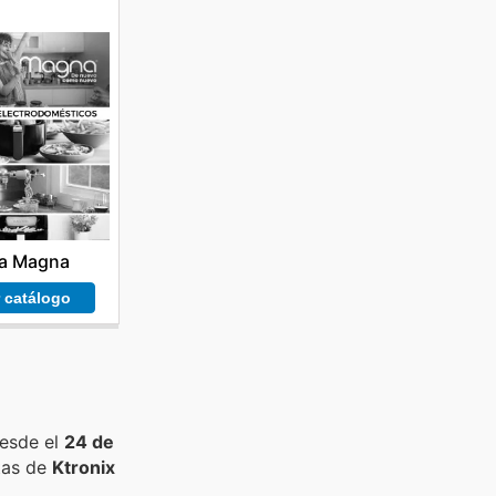
a Magna
r catálogo
desde el
24 de
tas de
Ktronix