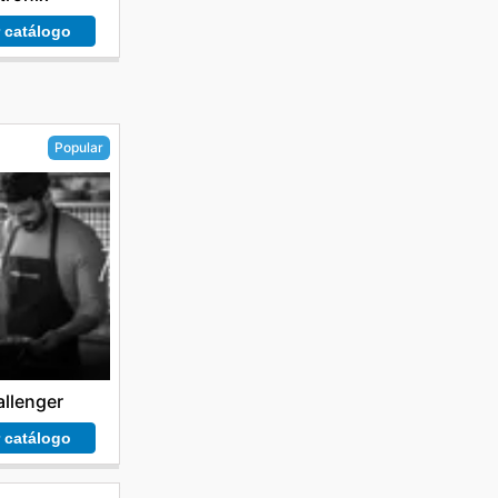
r catálogo
Popular
llenger
r catálogo