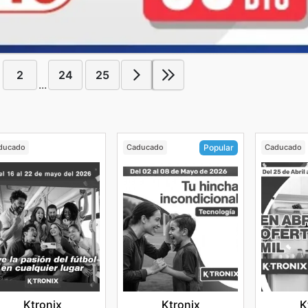
2
24
25
...
ducado
Caducado
Caducado
Popular
Ktronix
K
Ktronix