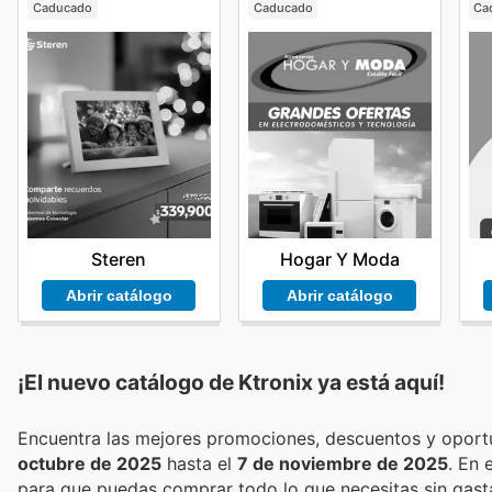
Caducado
Caducado
Ca
Steren
Hogar Y Moda
Abrir catálogo
Abrir catálogo
¡El nuevo catálogo de
Ktronix
ya está aquí!
octubre de 2025
hasta el
7 de noviembre de 2025
. En
para que puedas comprar todo lo que necesitas sin gast