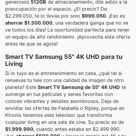
generosos
512GB
de almacenamiento, dile adiós a la
preocupación por el espacio. ¿El precio? De
$2.299.050, te lo llevas por solo
$999.050
. ¡Eso es
ahorrar $1.300.000
, una verdadera ganga que no se
ve todos los días! La oportunidad perfecta para tener
un equipo de alto rendimiento. ¡Aprovecha esta oferta
antes de que se agote!
Smart TV Samsung 55" 4K UHD para tu
Living
Si lo tuyo es el entretenimiento en casa, ¿qué tal si
renuevas tu tele con una calidad de imagen de otro
planeta? Este
Smart TV Samsung de 55" 4K UHD
te
sumerge en tus películas y series favoritas con
colores vibrantes y detalles asombrosos. Deja de
envidiar las ofertas de Falabella o Ripley, porque en
Ktronix tenemos este televisor que transforma
cualquier living en una sala de cine. Su precio es de
$1.999.990
, cuando antes estaba en $2.499.990.
¡Así,
ahorras $500.000
y llevas la magia del 4K a tu