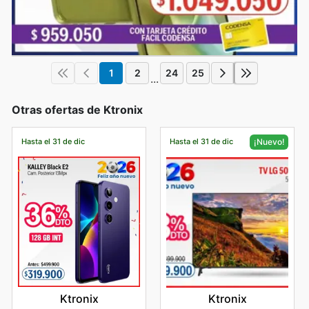
1
2
24
25
...
Otras ofertas de Ktronix
Hasta el 31 de dic
Hasta el 31 de dic
¡Nuevo!
Ktronix
Ktronix