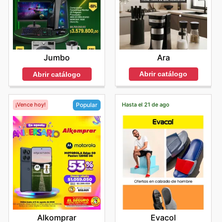
Ara
Jumbo
Abrir catálogo
Abrir catálogo
¡Vence hoy!
Hasta el 21 de ago
Popular
Evacol
Alkomprar