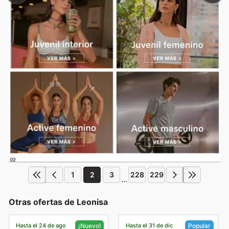
1
2
3
228
229
...
Otras ofertas de Leonisa
Hasta el 24 de ago
Hasta el 31 de dic
¡Nuevo!
Popular