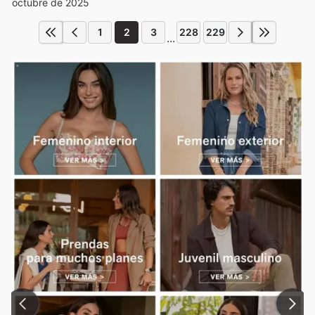
octubre de 2025
1
2
3
228
229
...