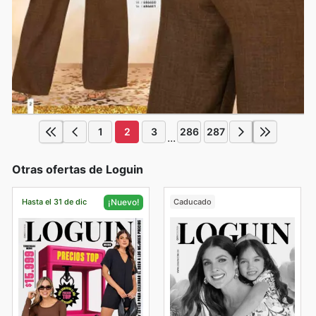
1
2
3
286
287
...
Otras ofertas de Loguin
Hasta el 31 de dic
Caducado
¡Nuevo!