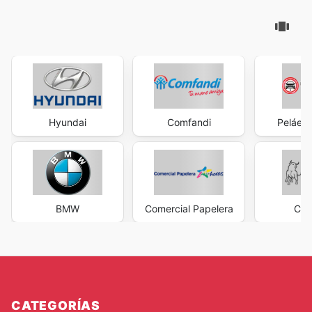
Hyundai
Comfandi
Peláez
BMW
Comercial Papelera
Cas
CATEGORÍAS