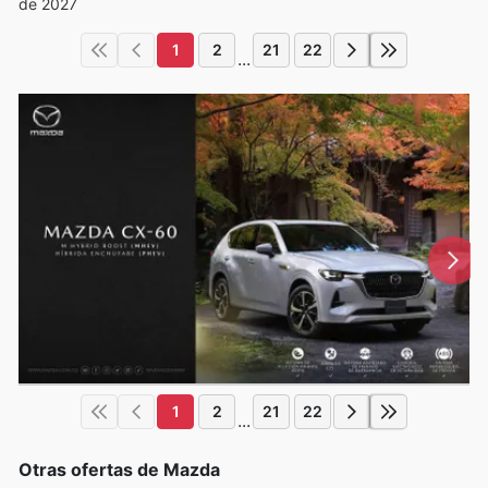
de 2027
1
2
21
22
...
1
2
21
22
...
Otras ofertas de Mazda