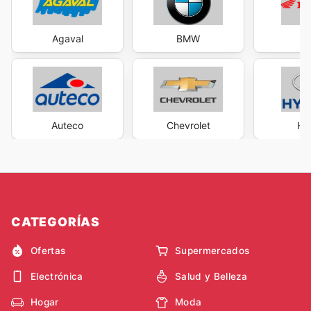
Agaval
BMW
H
Auteco
Chevrolet
Hy
CATEGORÍAS
Ofertas
Supermercados
Electrónica
Salud y Belleza
Hogar
Moda