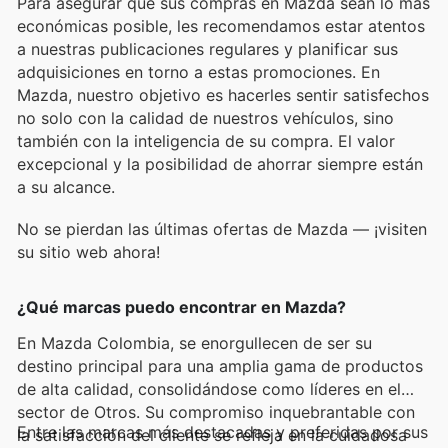
Para asegurar que sus compras en Mazda sean lo más
económicas posible, les recomendamos estar atentos
a nuestras publicaciones regulares y planificar sus
adquisiciones en torno a estas promociones. En
Mazda, nuestro objetivo es hacerles sentir satisfechos
no solo con la calidad de nuestros vehículos, sino
también con la inteligencia de su compra. El valor
excepcional y la posibilidad de ahorrar siempre están
a su alcance.
No se pierdan las últimas ofertas de Mazda — ¡visiten
su sitio web ahora!
¿Qué marcas puedo encontrar en Mazda?
En Mazda Colombia, se enorgullecen de ser su
destino principal para una amplia gama de productos
de alta calidad, consolidándose como líderes en el
sector de Otros. Su compromiso inquebrantable con
Entre las marcas más destacadas y preferidas por sus
la satisfacción del cliente se refleja en la cuidadosa