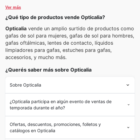
por su plataforma digital para explorar las últimas
lo mejor del mercado.
Ver más
novedades, conocer las promociones vigentes y estar
¿Qué tipo de productos vende Opticalia?
siempre al tanto de las oportunidades de ahorro que
sus marcas favoritas ofrecen.
Opticalia
vende un amplio surtido de productos como
gafas de sol para mujeres, gafas de sol para hombres,
gafas oftálmicas, lentes de contacto, líquidos
limpiadores para gafas, estuches para gafas,
accesorios, y mucho más.
¿Querés saber más sobre Opticalia
Sobre Opticalia
¿Opticalia participa en algún evento de ventas de
temporada durante el año?
Ofertas, descuentos, promociones, folletos y
catálogos en Opticalia