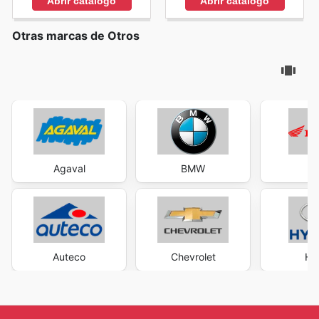
Abrir catálogo
Abrir catálogo
Otras marcas de Otros
Agaval
BMW
H
Auteco
Chevrolet
Hy