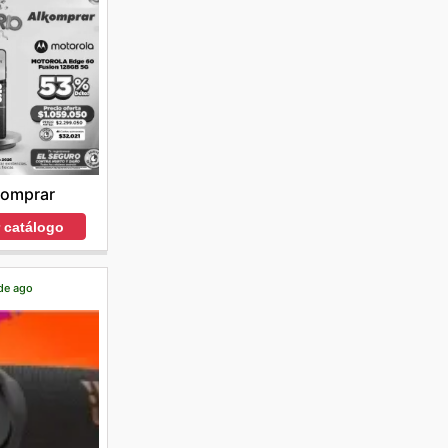
komprar
r catálogo
 de ago