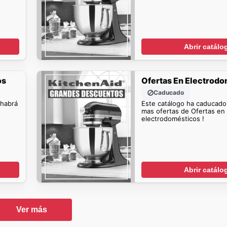
Abrir catálo
os
Ofertas En Electrod
Caducado
 habrá
Este catálogo ha caducado
mas ofertas de Ofertas en
electrodomésticos !
Abrir catálo
Ver más