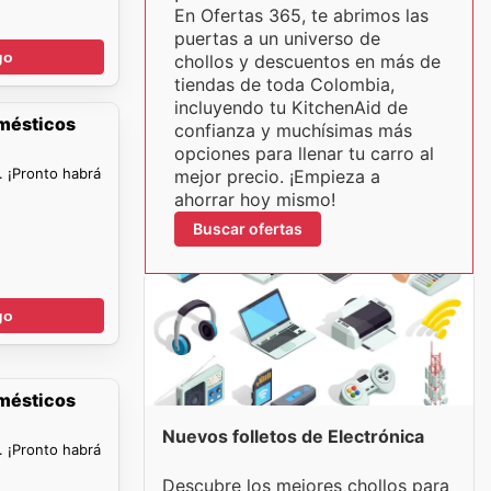
En Ofertas 365, te abrimos las
puertas a un universo de
go
chollos y descuentos en más de
tiendas de toda Colombia,
incluyendo tu KitchenAid de
omésticos
confianza y muchísimas más
opciones para llenar tu carro al
. ¡Pronto habrá
mejor precio. ¡Empieza a
ahorrar hoy mismo!
Buscar ofertas
go
omésticos
Nuevos folletos de Electrónica
. ¡Pronto habrá
Descubre los mejores chollos para