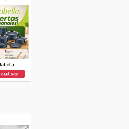
labella
r catálogo