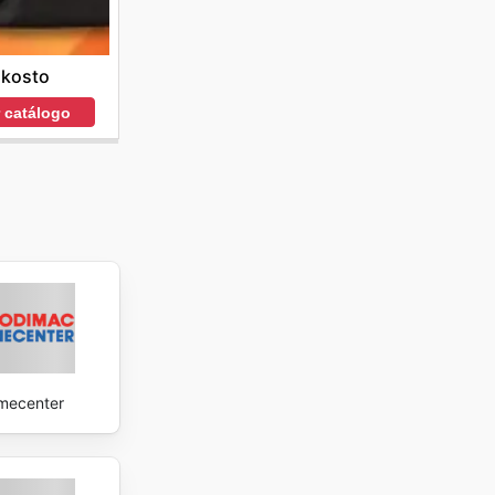
lkosto
r catálogo
mecenter