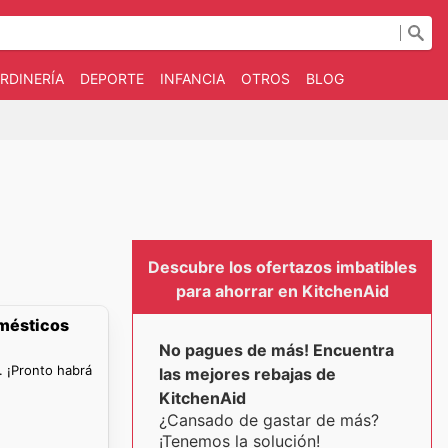
RDINERÍA
DEPORTE
INFANCIA
OTROS
BLOG
Descubre los ofertazos imbatibles
para ahorrar en KitchenAid
omésticos
No pagues de más! Encuentra
. ¡Pronto habrá
las mejores rebajas de
KitchenAid
¿Cansado de gastar de más?
¡Tenemos la solución!