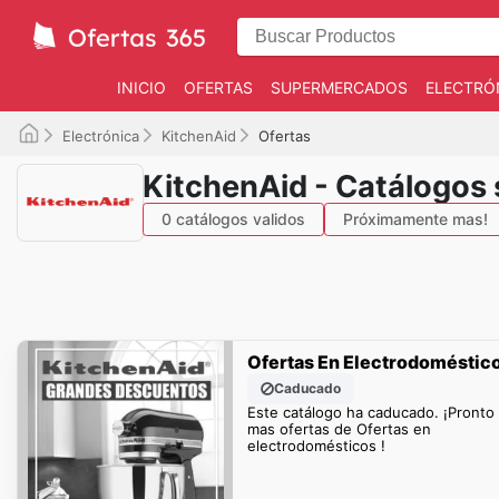
INICIO
OFERTAS
SUPERMERCADOS
ELECTRÓ
Electrónica
KitchenAid
Ofertas
KitchenAid - Catálogos
0 catálogos validos
Próximamente mas!
Ofertas En Electrodoméstic
Caducado
Este catálogo ha caducado. ¡Pronto
mas ofertas de Ofertas en
electrodomésticos !