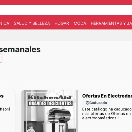
NICA
SALUD Y BELLEZA
HOGAR
MODA
HERRAMIENTAS Y JA
 semanales
os
Ofertas En Electrod
Caducado
 habrá
Este catálogo ha caducado
mas ofertas de Ofertas en
electrodomésticos !