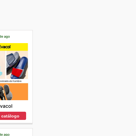
 de ago
vacol
r catálogo
 de ago