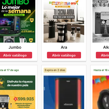
Jumbo
Ara
Al
Abrir catálogo
Abrir catálogo
Abri
ta el 17 de ago
Expira en 2 días
Hasta el 16