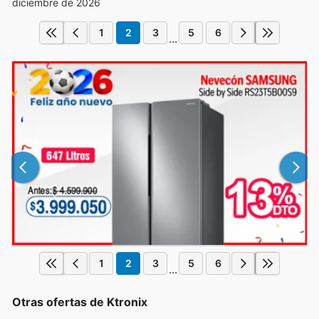
diciembre de 2026
1
2
3
5
6
...
1
2
3
5
6
...
Otras ofertas de Ktronix